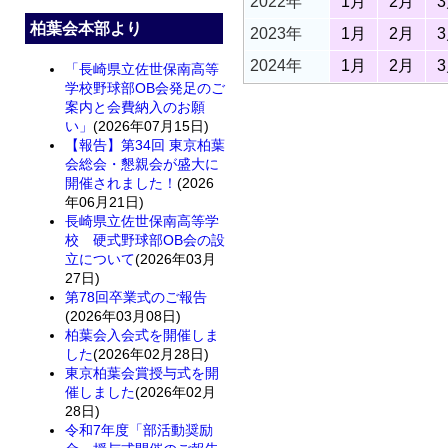
2022年
1月
2月
柏葉会本部より
2023年
1月
2月
2024年
1月
2月
「長崎県立佐世保南高等
学校野球部OB会発足のご
案内と会費納入のお願
い」
(2026年07月15日)
【報告】第34回 東京柏葉
会総会・懇親会が盛大に
開催されました！
(2026
年06月21日)
長崎県立佐世保南高等学
校 硬式野球部OB会の設
立について
(2026年03月
27日)
第78回卒業式のご報告
(2026年03月08日)
柏葉会入会式を開催しま
した
(2026年02月28日)
東京柏葉会賞授与式を開
催しました
(2026年02月
28日)
令和7年度「部活動奨励