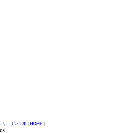
より
| リンク集
| HOME |
03