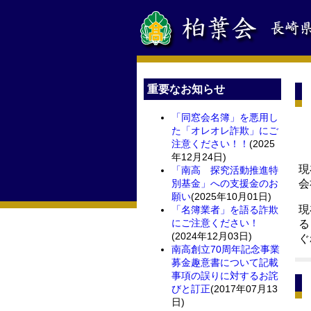
重要なお知らせ
「同窓会名簿」を悪用し
た「オレオレ詐欺」にご
注意ください！！
(2025
年12月24日)
現
「南高 探究活動推進特
別基金」への支援金のお
会
願い
(2025年10月01日)
現
「名簿業者」を語る詐欺
にご注意ください！
る
(2024年12月03日)
ぐ
南高創立70周年記念事業
募金趣意書について記載
事項の誤りに対するお詫
びと訂正
(2017年07月13
日)