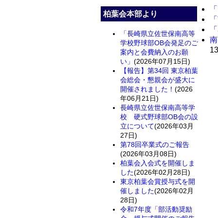
「
柏葉会本部より
「
「
「長崎県立佐世保南高等
南
学校野球部OB会発足のご
1
案内と会費納入のお願
い」
(2026年07月15日)
【報告】第34回 東京柏葉
会総会・懇親会が盛大に
開催されました！
(2026
年06月21日)
長崎県立佐世保南高等学
校 硬式野球部OB会の設
立について
(2026年03月
27日)
第78回卒業式のご報告
(2026年03月08日)
柏葉会入会式を開催しま
した
(2026年02月28日)
東京柏葉会賞授与式を開
催しました
(2026年02月
28日)
令和7年度「部活動奨励